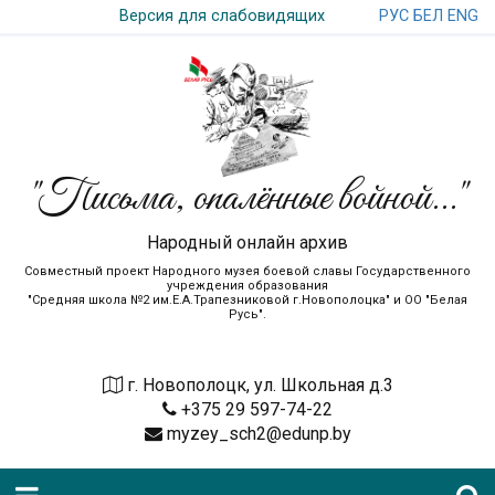
РУС
БЕЛ
ENG
Версия для слабовидящих
"Письма, опалённые войной..."
Народный онлайн архив
Совместный проект Народного музея боевой славы Государственного
учреждения образования
"Средняя школа №2 им.Е.А.Трапезниковой г.Новополоцка" и ОО "Белая
Русь".
г. Новополоцк, ул. Школьная д.3
+375 29 597-74-22
myzey_sch2@edunp.by